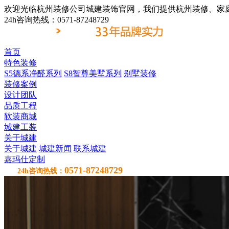
欢迎光临杭州装修公司城建装饰官网，我们提供杭州装修、家
24h咨询热线：0571-87248729
首页
特色装修
S5德系净醛系列
S8智尊美墅系列
别墅装修
装修案例
设计团队
品质工程
软装商城
城建工装
关于城建
关于城建
城建新闻
联系城建
嘉玛仕定制
0571-87248729
24h咨询热线：