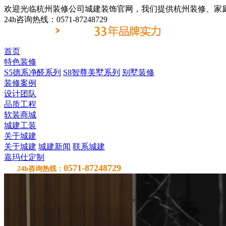
欢迎光临杭州装修公司城建装饰官网，我们提供杭州装修、家
24h咨询热线：0571-87248729
首页
特色装修
S5德系净醛系列
S8智尊美墅系列
别墅装修
装修案例
设计团队
品质工程
软装商城
城建工装
关于城建
关于城建
城建新闻
联系城建
嘉玛仕定制
0571-87248729
24h咨询热线：