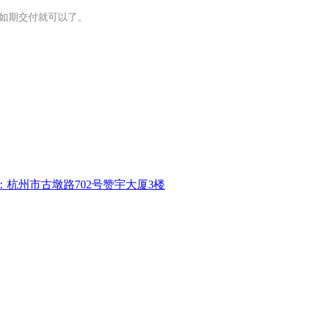
程如期交付就可以了。
：杭州市古墩路702号赞宇大厦3楼